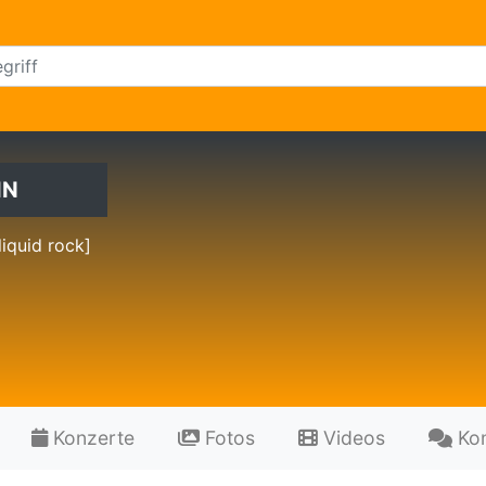
IN
liquid rock]
Konzerte
Fotos
Videos
Ko