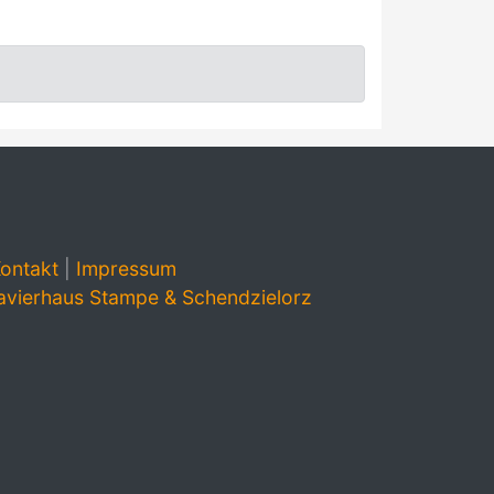
ontakt
|
Impressum
avierhaus Stampe & Schendzielorz