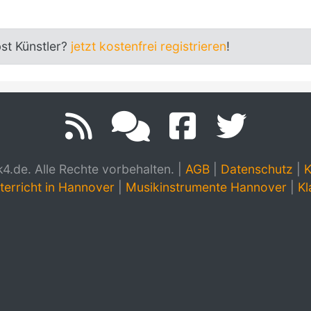
bst Künstler?
jetzt kostenfrei registrieren
!
.de. Alle Rechte vorbehalten.
|
AGB
|
Datenschutz
|
K
terricht in Hannover
|
Musikinstrumente Hannover
|
Kl