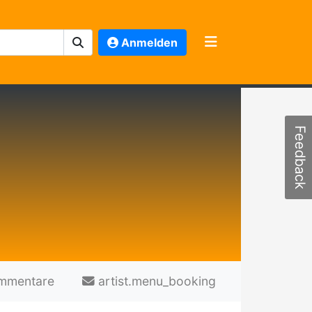
Anmelden
Feedback
mmentare
artist.menu_booking