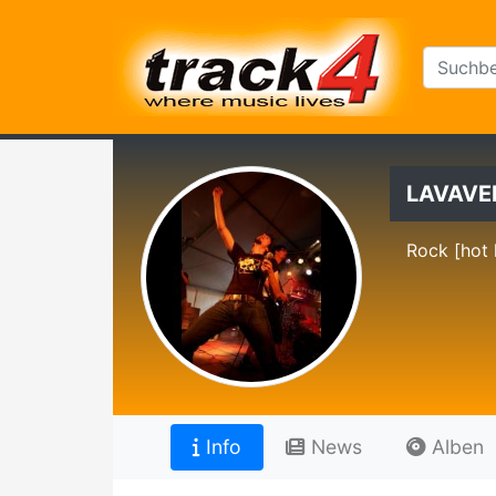
LAVAVE
Rock [hot 
Info
News
Alben