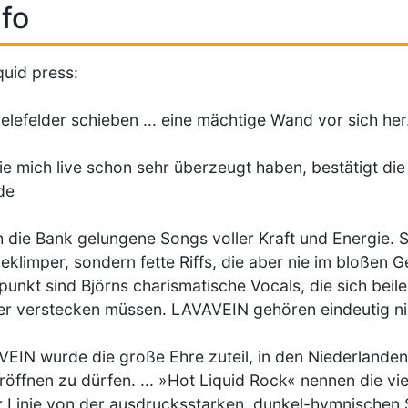
fo
iquid press:
ielefelder schieben ... eine mächtige Wand vor sich he
ie mich live schon sehr überzeugt haben, bestätigt di
de
 die Bank gelungene Songs voller Kraft und Energie. 
klimper, sondern fette Riffs, die aber nie im bloßen 
unkt sind Björns charismatische Vocals, die sich beile
r verstecken müssen. LAVAVEIN gehören eindeutig nicht
EIN wurde die große Ehre zuteil, in den Niederlanden
eröffnen zu dürfen. ... »Hot Liquid Rock« nennen die vi
r Linie von der ausdrucksstarken, dunkel-hymnischen S