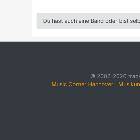
Du hast auch eine Band oder bist sel
© 2002-2026 track4
Music Corner Hannover
|
Musikun