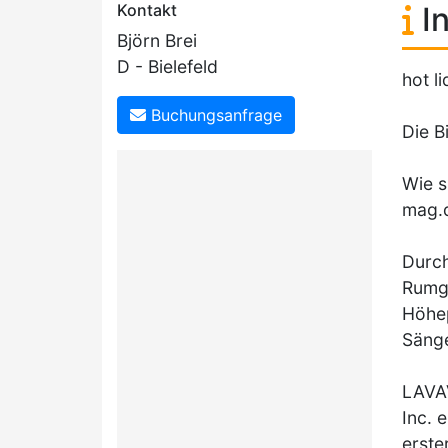
Kontakt
In
Björn Brei
D - Bielefeld
hot l
Buchungsanfrage
Die B
Wie s
mag.
Durch
Rumge
Höhep
Sänge
LAVAV
Inc. 
erste