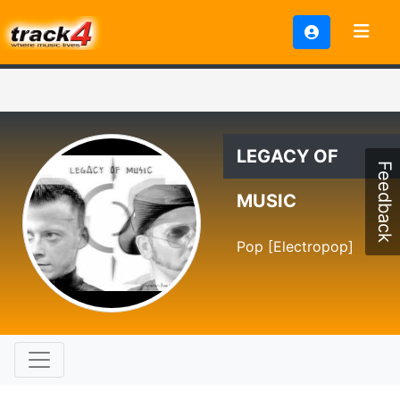
LEGACY OF
Feedback
MUSIC
Pop [Electropop]