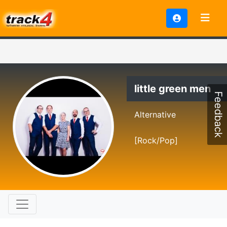
little green men
Feedback
Alternative
[Rock/Pop]