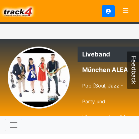
Liveband
Feedback
München ALEA
Pop [Soul, Jazz -
Party und
Hintergrundmusik]