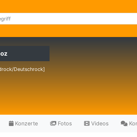
toz
drock/Deutschrock]
Konzerte
Fotos
Videos
Ko