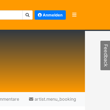
Anmelden
Feedback
mmentare
artist.menu_booking