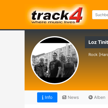
Loz Tini
Rock [Har
Info
News
Alben