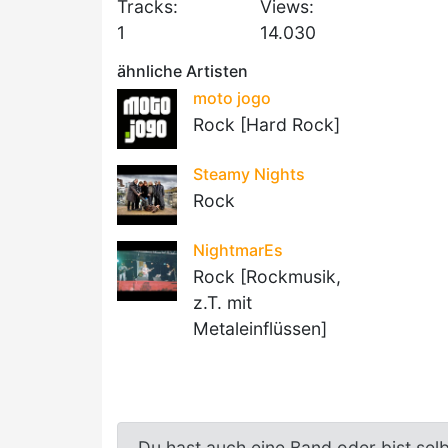
Tracks:
Views:
1
14.030
ähnliche Artisten
moto jogo
Rock [Hard Rock]
Steamy Nights
Rock
NightmarEs
Rock [Rockmusik,
z.T. mit
Metaleinflüssen]
Du hast auch eine Band oder bist sel