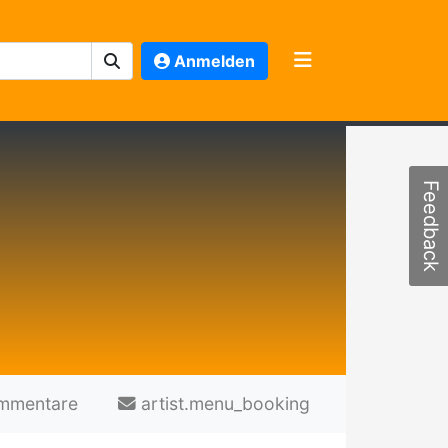
Anmelden
Feedback
mmentare
artist.menu_booking