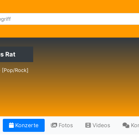
s Rat
e [Pop/Rock]
Konzerte
Fotos
Videos
Ko