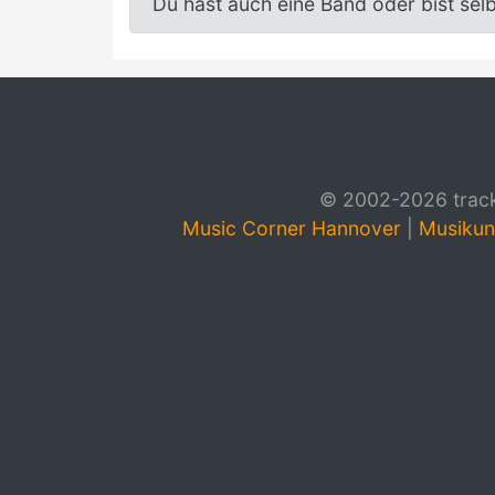
Du hast auch eine Band oder bist sel
© 2002-2026 track4
Music Corner Hannover
|
Musikun