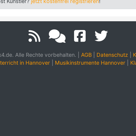
bst Künstler?
jetzt kostenfrei registrieren
!
.de. Alle Rechte vorbehalten.
|
AGB
|
Datenschutz
|
K
terricht in Hannover
|
Musikinstrumente Hannover
|
Kl