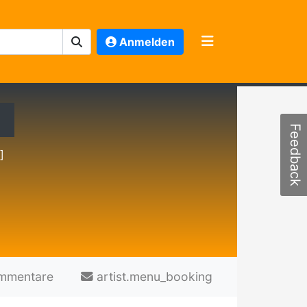
Anmelden
Feedback
]
mmentare
artist.menu_booking