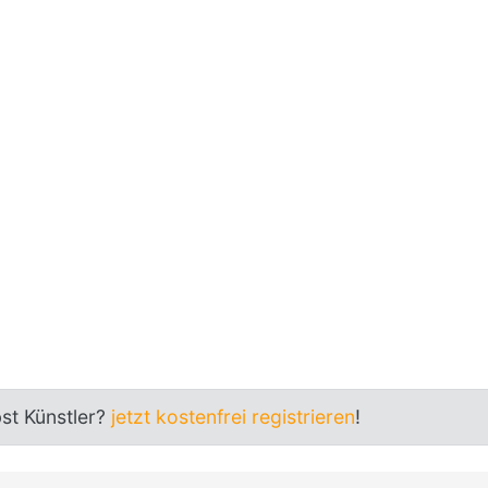
bst Künstler?
jetzt kostenfrei registrieren
!