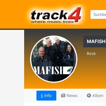
MAFISH
Rock
Info
News
Alben