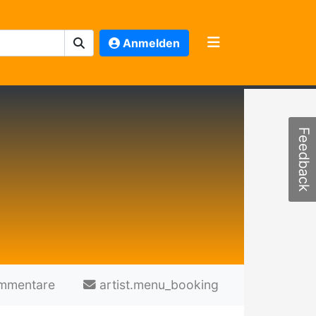
Anmelden
Feedback
mmentare
artist.menu_booking