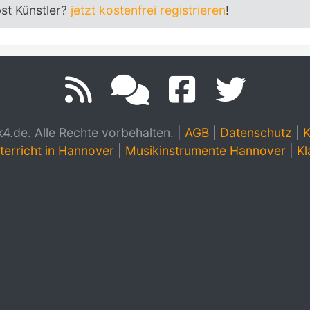
bst Künstler?
jetzt kostenfrei registrieren
!
.de. Alle Rechte vorbehalten.
|
AGB
|
Datenschutz
|
K
terricht in Hannover
|
Musikinstrumente Hannover
|
Kl