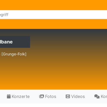
llbane
e [Grunge-Folk]
Konzerte
Fotos
Videos
Ko