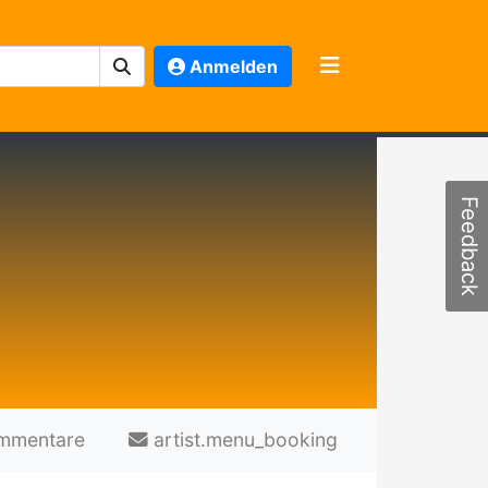
Anmelden
Feedback
mmentare
artist.menu_booking