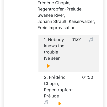
Frédéric Chopin,
Regentropfen-Prélude,
Swanee River,
Johann Strauß, Kaiserwalzer,
Freie Improvisation
1. Nobody
01:01
knows the
trouble
Ive seen
2. Frédéric
01:50
Chopin,
Regentropfen-
Prélude