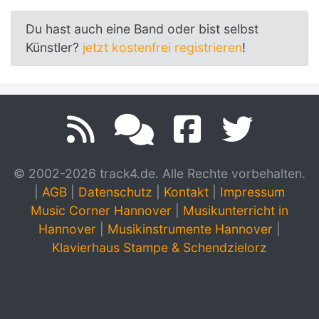
Du hast auch eine Band oder bist selbst
Künstler?
jetzt kostenfrei registrieren
!
© 2002-2026 track4.de. Alle Rechte vorbehalten.
|
AGB
|
Datenschutz
|
Kontakt
|
Impressum
Music Corner Hannover
|
Musikunterricht in
Hannover
|
Musikinstrumente Hannover
|
Klavierhaus Stampe & Schendzielorz