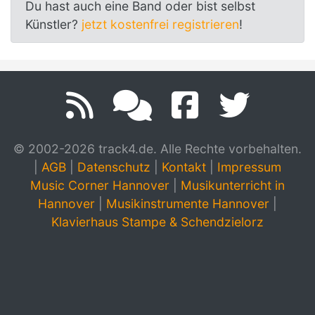
Du hast auch eine Band oder bist selbst
Künstler?
jetzt kostenfrei registrieren
!
© 2002-2026 track4.de. Alle Rechte vorbehalten.
|
AGB
|
Datenschutz
|
Kontakt
|
Impressum
Music Corner Hannover
|
Musikunterricht in
Hannover
|
Musikinstrumente Hannover
|
Klavierhaus Stampe & Schendzielorz