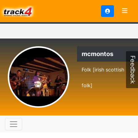
mcmontos
Feedback
Folk [irish scottish
folk]