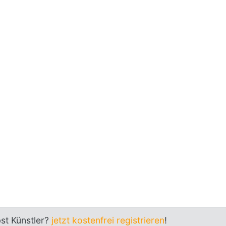
bst Künstler?
jetzt kostenfrei registrieren
!