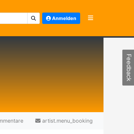
Anmelden
Feedback
mmentare
artist.menu_booking