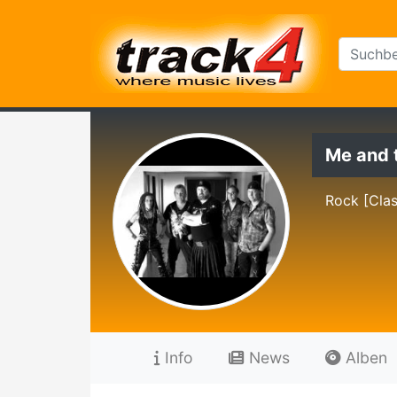
Me and 
Rock [Cla
Info
News
Alben