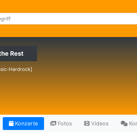
the Rest
ssic-Hardrock]
Konzerte
Fotos
Videos
Ko