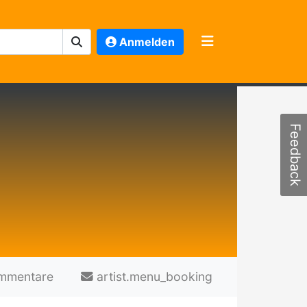
Anmelden
Feedback
mmentare
artist.menu_booking