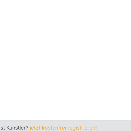
bst Künstler?
jetzt kostenfrei registrieren
!