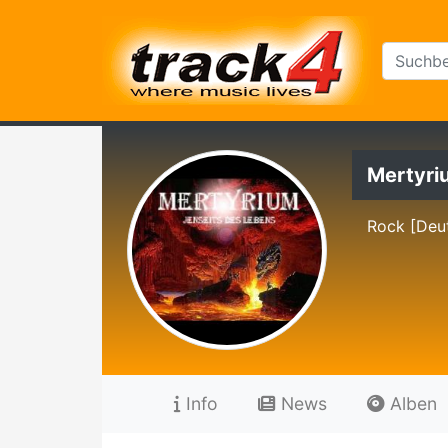
Mertyri
Rock [Deu
Info
News
Alben