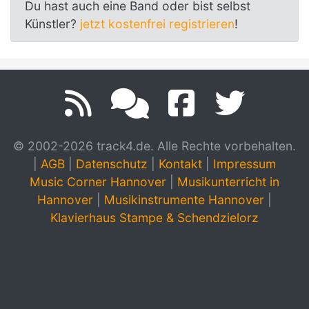
Du hast auch eine Band oder bist selbst
Künstler?
jetzt kostenfrei registrieren
!
© 2002-2026 track4.de. Alle Rechte vorbehalten.
|
AGB
|
Datenschutz
|
Kontakt
|
Impressum
Music Corner Hannover
|
Musikunterricht in
Hannover
|
Musikinstrumente Hannover
|
Klavierhaus Stampe & Schendzielorz