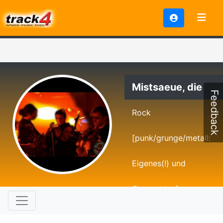
Mistsaeue, die
Feedback
Rock
[punk/grunge/metall:
Eigenes(!) und
Gecovertes]