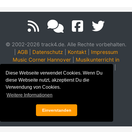
© 2002-2026 track4.de. Alle Rechte vorbehalten.
|
AGB
|
Datenschutz
|
Kontakt
|
Impressum
Music Corner Hannover
|
Musikunterricht in
Hannover
|
Musikinstrumente Hannover
|
Diese Webseite verwendet Cookies. Wenn Du
Klavierhaus Stampe & Schendzielorz
diese Webseite nutzt, akzeptierst Du die
Verwendung von Cookies.
Weitere Informationen
Einverstanden