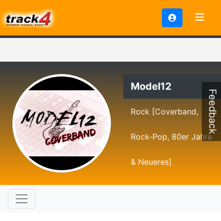
Model12
Feedback
Rock [Coverband,
Rock-Pop, 80er Jahre
& Neueres]