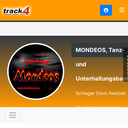
MONDEOS, Tanz-
Fe
und
Unterhaltungsban
Schlager [Vom Festzelt
über Betriebsfeiern bis
zur Gala, für jede