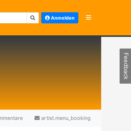
Anmelden
Feedback
mmentare
artist.menu_booking