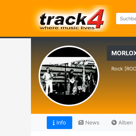
MORLO
Rock [RO
Info
News
Alben