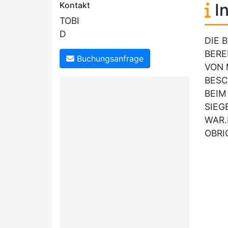
Kontakt
In
TOBI
D
DIE 
BERE
Buchungsanfrage
VON 
BESC
BEIM
SIEG
WAR.
OBRI