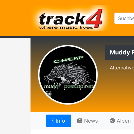
Muddy P
Alternativ
Info
News
Alben