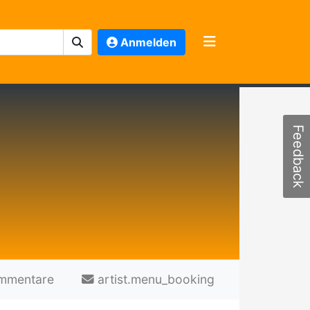
Anmelden
Feedback
mmentare
artist.menu_booking