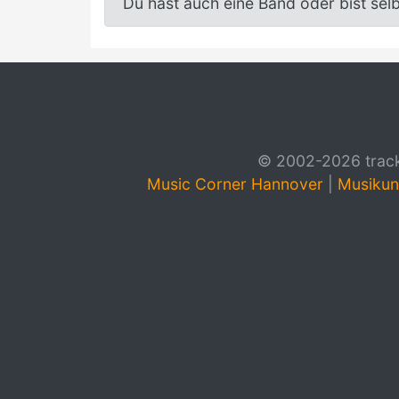
Du hast auch eine Band oder bist sel
© 2002-2026 track4
Music Corner Hannover
|
Musikun