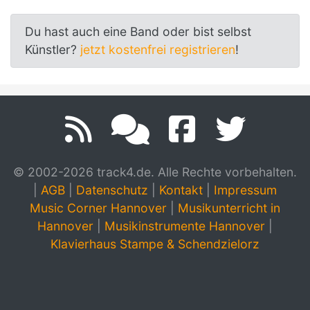
Du hast auch eine Band oder bist selbst
Künstler?
jetzt kostenfrei registrieren
!
© 2002-2026 track4.de. Alle Rechte vorbehalten.
|
AGB
|
Datenschutz
|
Kontakt
|
Impressum
Music Corner Hannover
|
Musikunterricht in
Hannover
|
Musikinstrumente Hannover
|
Klavierhaus Stampe & Schendzielorz