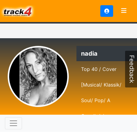
nadia
Feedback
Top 40 / Cover
[Musical/ Klassik/
Soul/ Pop/ A
Capella/eigene
Songs]