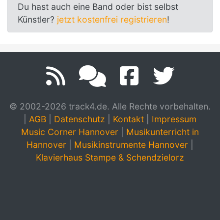
Du hast auch eine Band oder bist selbst
Künstler?
jetzt kostenfrei registrieren
!
© 2002-2026 track4.de. Alle Rechte vorbehalten.
|
AGB
|
Datenschutz
|
Kontakt
|
Impressum
Music Corner Hannover
|
Musikunterricht in
Hannover
|
Musikinstrumente Hannover
|
Klavierhaus Stampe & Schendzielorz