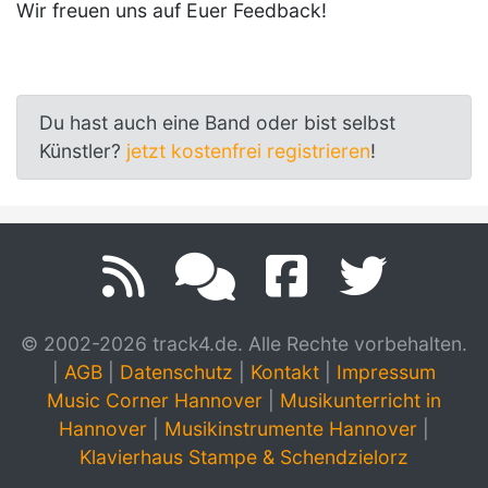
Wir freuen uns auf Euer Feedback!
Du hast auch eine Band oder bist selbst
Künstler?
jetzt kostenfrei registrieren
!
© 2002-2026 track4.de. Alle Rechte vorbehalten.
|
AGB
|
Datenschutz
|
Kontakt
|
Impressum
Music Corner Hannover
|
Musikunterricht in
Hannover
|
Musikinstrumente Hannover
|
Klavierhaus Stampe & Schendzielorz