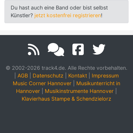
Du hast auch eine Band oder bist selbst
Künstler?
jetzt kostenfrei registrieren
!
© 2002-2026 track4.de. Alle Rechte vorbehalten.
|
AGB
|
Datenschutz
|
Kontakt
|
Impressum
Music Corner Hannover
|
Musikunterricht in
Hannover
|
Musikinstrumente Hannover
|
Klavierhaus Stampe & Schendzielorz