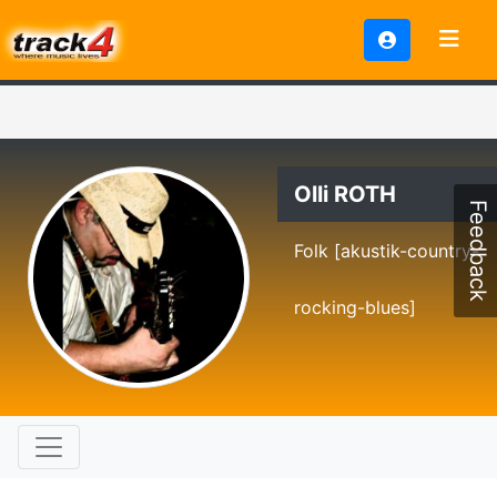
Olli ROTH
Feedback
Folk [akustik-country-
rocking-blues]