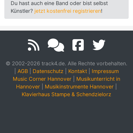
Du hast auch eine Band oder bist selbst
Künstler?
jetzt kostenfrei registrieren
!
© 2002-2026 track4.de. Alle Rechte vorbehalten.
|
AGB
|
Datenschutz
|
Kontakt
|
Impressum
Music Corner Hannover
|
Musikunterricht in
Hannover
|
Musikinstrumente Hannover
|
Klavierhaus Stampe & Schendzielorz