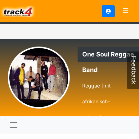
One Soul Reggae
Feedback
Band
Reggae [mit
afrikanisch-
asiatischem
Einschlag]