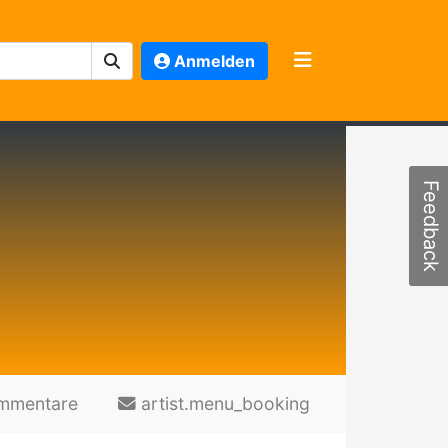
Anmelden
Feedback
mmentare
artist.menu_booking