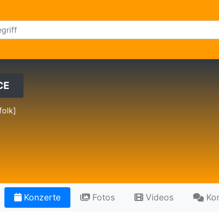
CE
folk]
Konzerte
Fotos
Videos
Ko