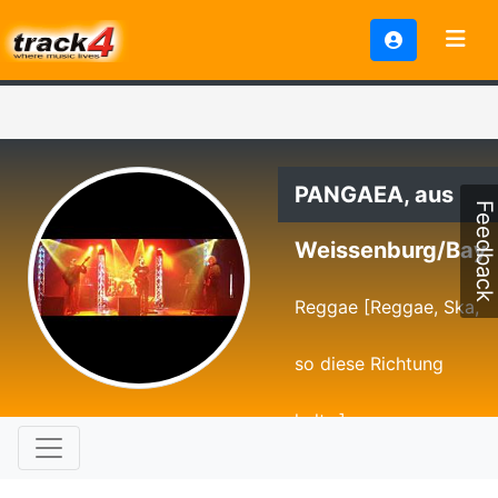
PANGAEA, aus
Feedback
Weissenburg/Bay
Reggae [Reggae, Ska,
so diese Richtung
halt...]