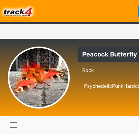
Peacock Butterfly
Rock
[PsychedelicPunkHardc