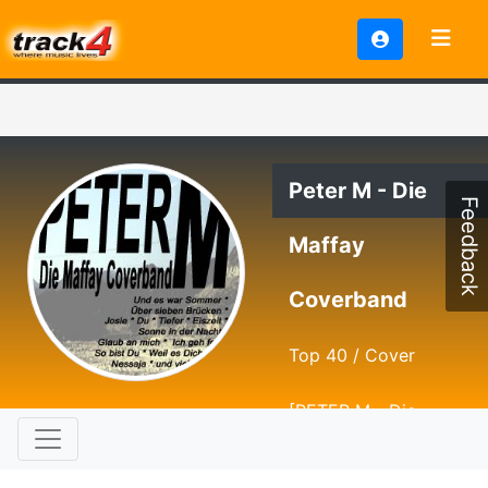
Peter M - Die
Feedback
Maffay
Coverband
Top 40 / Cover
[PETER M - Die
Maffay Coverband]