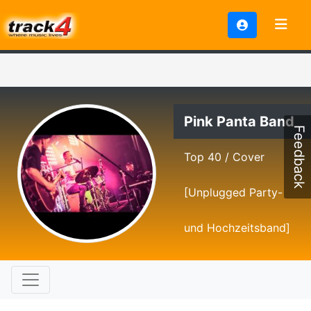
Pink Panta Band
Feedback
Top 40 / Cover
[Unplugged Party-
und Hochzeitsband]