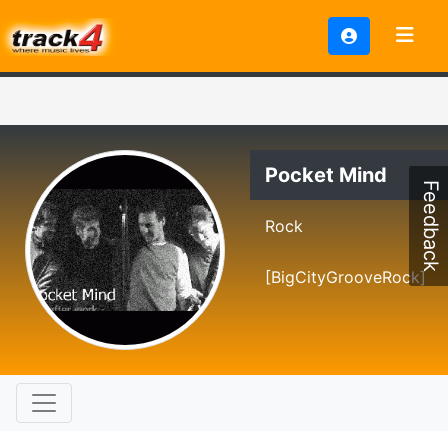
Pocket Mind
Feedback
Rock
[BigCityGrooveRock]