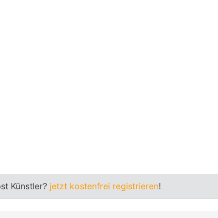
bst Künstler?
jetzt kostenfrei registrieren
!