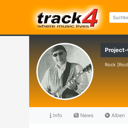
Project
Rock [Roc
Info
News
Alben