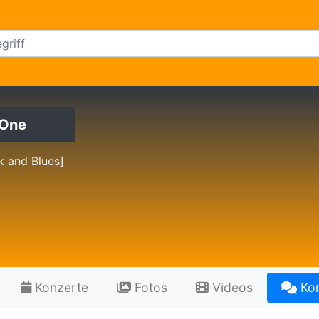
-One
k and Blues]
Konzerte
Fotos
Videos
Ko