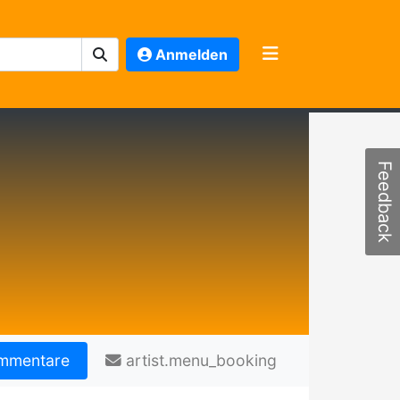
Anmelden
Feedback
mmentare
artist.menu_booking