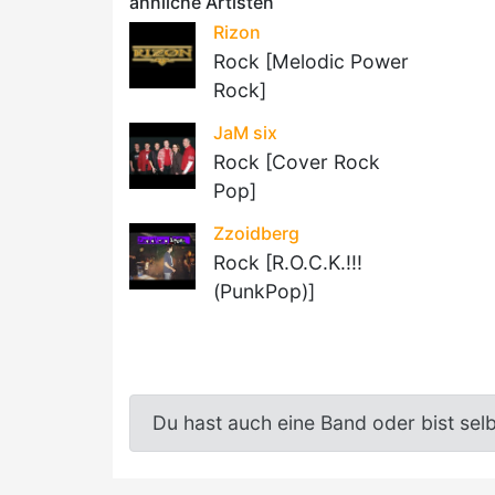
ähnliche Artisten
Rizon
Rock [Melodic Power
Rock]
JaM six
Rock [Cover Rock
Pop]
Zzoidberg
Rock [R.O.C.K.!!!
(PunkPop)]
Du hast auch eine Band oder bist sel