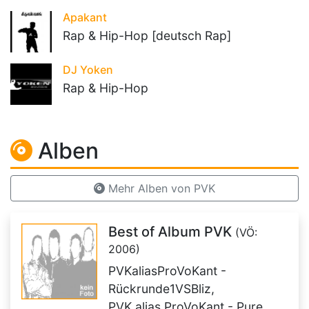
Apakant
Rap & Hip-Hop [deutsch Rap]
DJ Yoken
Rap & Hip-Hop
Alben
Mehr Alben von PVK
Best of Album PVK
(VÖ:
2006)
PVKaliasProVoKant -
Rückrunde1VSBliz,
PVK alias ProVoKant - Pure