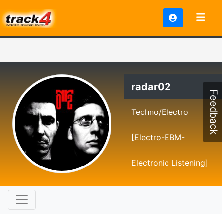
radar02
Feedback
Techno/Electro
[Electro-EBM-
Electronic Listening]