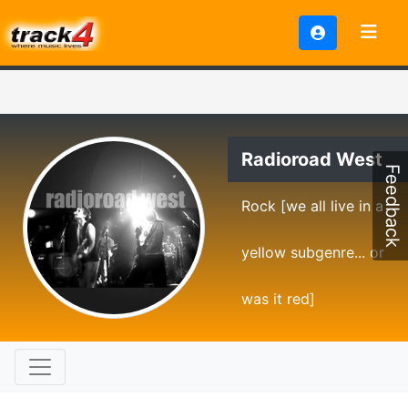
Radioroad West
Feedback
Rock [we all live in a
yellow subgenre... or
was it red]