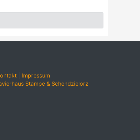
ontakt
|
Impressum
avierhaus Stampe & Schendzielorz