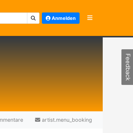
Anmelden
Feedback
mmentare
artist.menu_booking