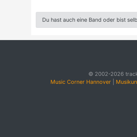
Du hast auch eine Band oder bist sel
© 2002-2026 track4
Music Corner Hannover
|
Musikun