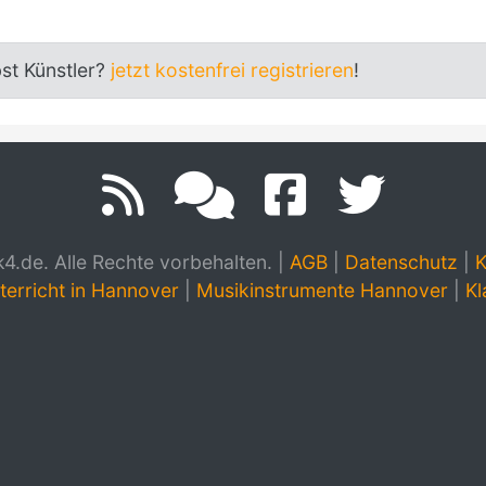
bst Künstler?
jetzt kostenfrei registrieren
!
.de. Alle Rechte vorbehalten.
|
AGB
|
Datenschutz
|
K
terricht in Hannover
|
Musikinstrumente Hannover
|
Kl