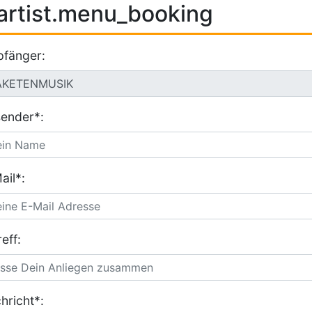
artist.menu_booking
fänger:
ender*:
ail*:
eff:
hricht*: