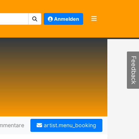
Anmelden
Feedback
mmentare
artist.menu_booking