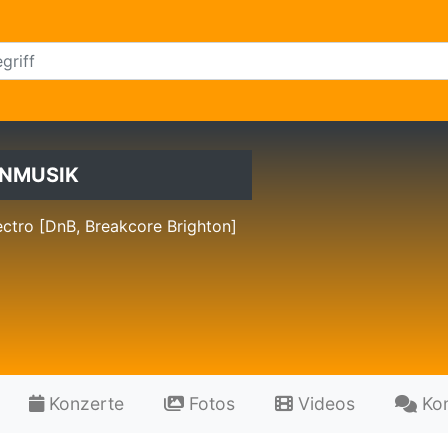
NMUSIK
ctro [DnB, Breakcore Brighton]
Konzerte
Fotos
Videos
Ko