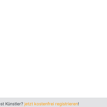
bst Künstler?
jetzt kostenfrei registrieren
!