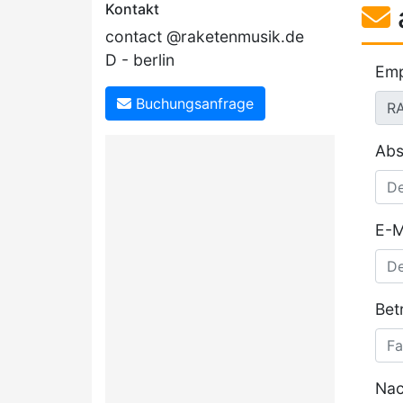
Kontakt
contact @raketenmusik.de
D - berlin
Emp
Buchungsanfrage
Abs
E-M
Betr
Nac