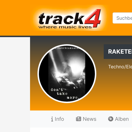
RAKETE
Techno/Ele
Info
News
Alben