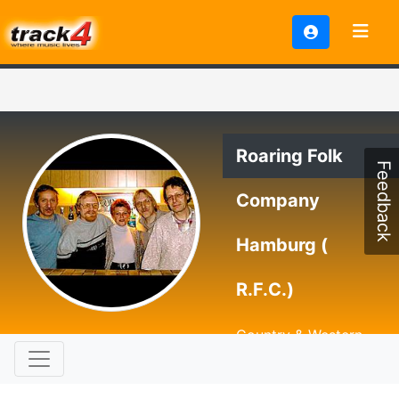
Roaring Folk
Feedback
Company
Hamburg (
R.F.C.)
Country & Western
[rockin` new country]