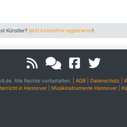
bst Künstler?
jetzt kostenfrei registrieren
!
.de. Alle Rechte vorbehalten.
|
AGB
|
Datenschutz
|
K
terricht in Hannover
|
Musikinstrumente Hannover
|
Kl