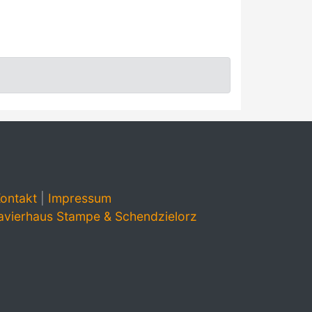
ontakt
|
Impressum
avierhaus Stampe & Schendzielorz