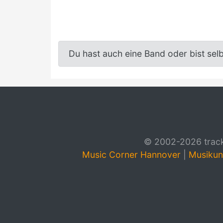
Du hast auch eine Band oder bist sel
© 2002-2026 track4
Music Corner Hannover
|
Musikun