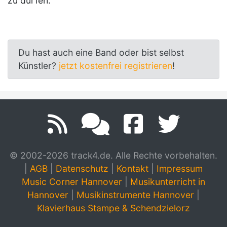
zu dürfen.
Du hast auch eine Band oder bist selbst
Künstler?
jetzt kostenfrei registrieren
!
© 2002-2026 track4.de. Alle Rechte vorbehalten.
|
AGB
|
Datenschutz
|
Kontakt
|
Impressum
Music Corner Hannover
|
Musikunterricht in
Hannover
|
Musikinstrumente Hannover
|
Klavierhaus Stampe & Schendzielorz