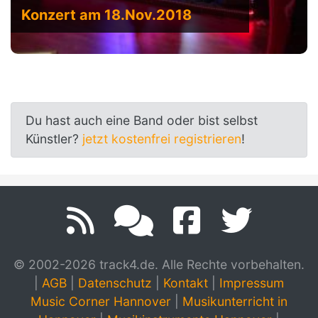
Konzert am 18.Nov.2018
Du hast auch eine Band oder bist selbst
Künstler?
jetzt kostenfrei registrieren
!
© 2002-2026 track4.de. Alle Rechte vorbehalten.
|
AGB
|
Datenschutz
|
Kontakt
|
Impressum
Music Corner Hannover
|
Musikunterricht in