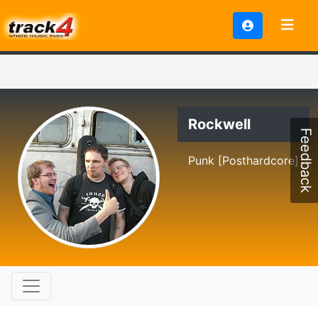
Rockwell
Feedback
Punk [Posthardcore]