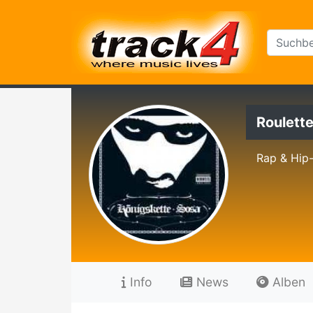
Roulett
Rap & Hip
Info
News
Alben