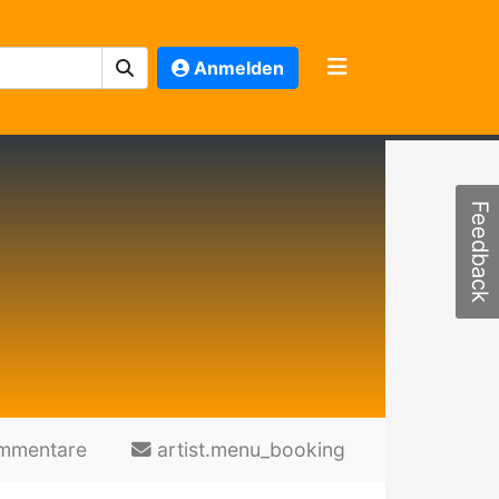
Anmelden
Feedback
mmentare
artist.menu_booking