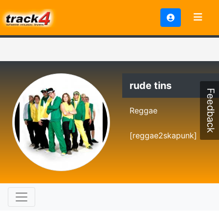
rude tins
Feedback
Reggae
[reggae2skapunk]