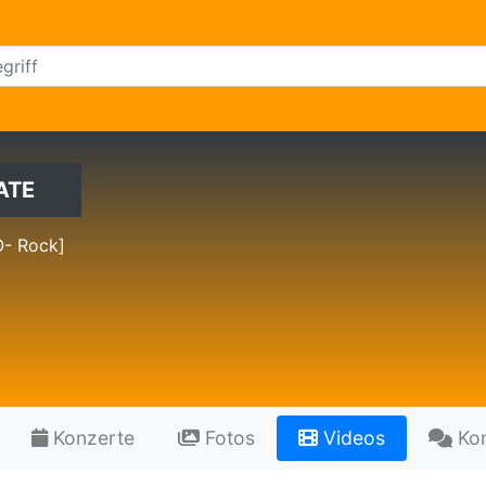
ATE
- Rock]
Konzerte
Fotos
Videos
Ko