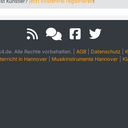
bst Künstler?
jetzt kostenfrei registrieren
!
.de. Alle Rechte vorbehalten.
|
AGB
|
Datenschutz
|
K
terricht in Hannover
|
Musikinstrumente Hannover
|
Kl