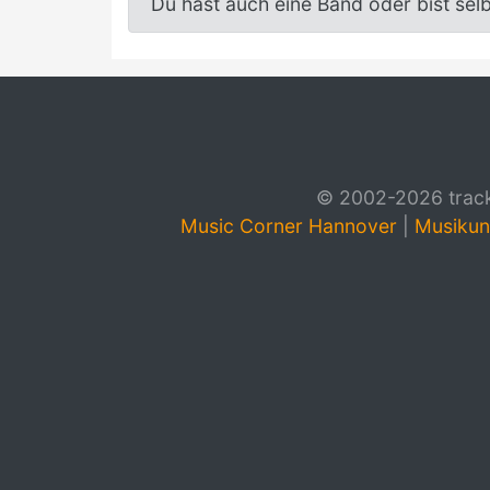
Du hast auch eine Band oder bist sel
© 2002-2026 track4
Music Corner Hannover
|
Musikun