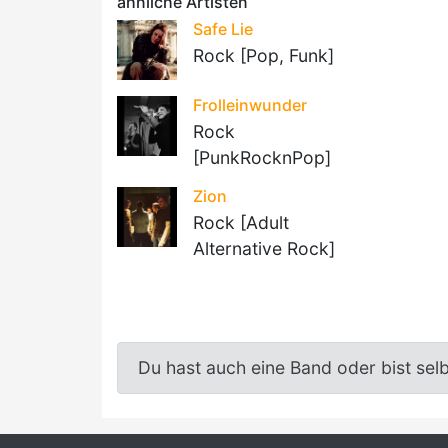
ähnliche Artisten
Safe Lie
Rock [Pop, Funk]
Frolleinwunder
Rock
[PunkRocknPop]
Zion
Rock [Adult
Alternative Rock]
Du hast auch eine Band oder bist sel