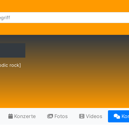
odic rock]
Konzerte
Fotos
Videos
Ko