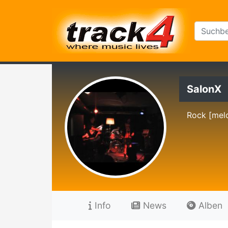
SalonX
Rock [mel
Info
News
Alben