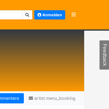
Anmelden
Feedback
mmentare
artist.menu_booking